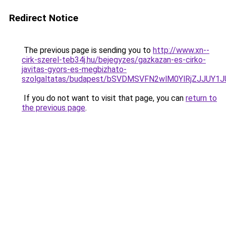
Redirect Notice
The previous page is sending you to
http://www.xn--
cirk-szerel-teb34j.hu/bejegyzes/gazkazan-es-cirko-
javitas-gyors-es-megbizhato-
szolgaltatas/budapest/bSVDMSVFN2wlM0YlRjZJJ
If you do not want to visit that page, you can
return to
the previous page
.