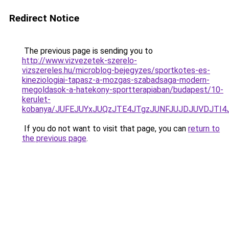
Redirect Notice
The previous page is sending you to
http://www.vizvezetek-szerelo-
vizszereles.hu/microblog-bejegyzes/sportkotes-es-
kineziologiai-tapasz-a-mozgas-szabadsaga-modern-
megoldasok-a-hatekony-sportterapiaban/budapest/10-
kerulet-
kobanya/JUFEJUYxJUQzJTE4JTgzJUNFJUJDJUVDJTI
If you do not want to visit that page, you can
return to
the previous page
.